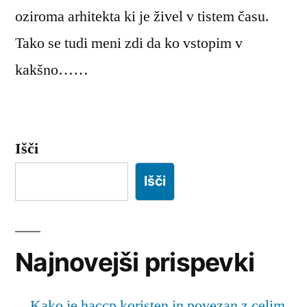
oziroma arhitekta ki je živel v tistem času.
Tako se tudi meni zdi da ko vstopim v
kakšno……
Išči
Išči
Najnovejši prispevki
Kako je haccp koristen in povezan z celim