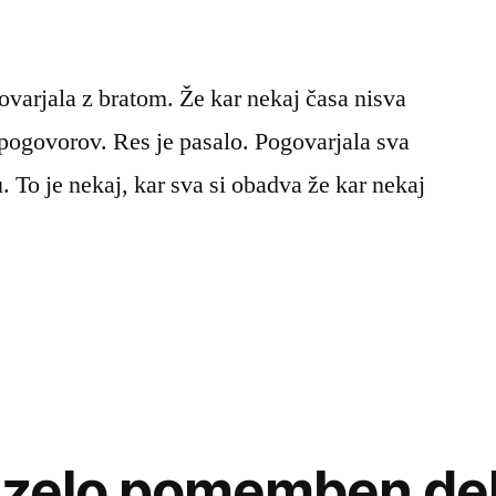
varjala z bratom. Že kar nekaj časa nisva
 pogovorov. Res je pasalo. Pogovarjala sva
. To je nekaj, kar sva si obadva že kar nekaj
e zelo pomemben del