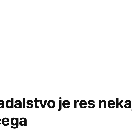
dalstvo je res neka
čega