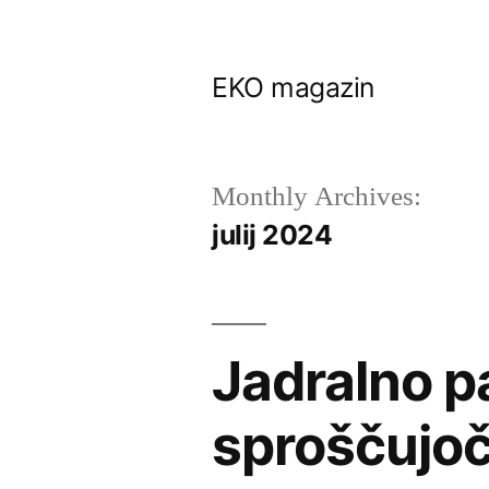
Skip
to
EKO magazin
content
Monthly Archives:
julij 2024
Jadralno pa
sproščujo