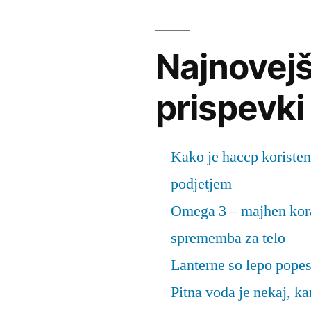
Najnovejš
prispevki
Kako je haccp koristen
podjetjem
Omega 3 – majhen kora
sprememba za telo
Lanterne so lepo popes
Pitna voda je nekaj, k