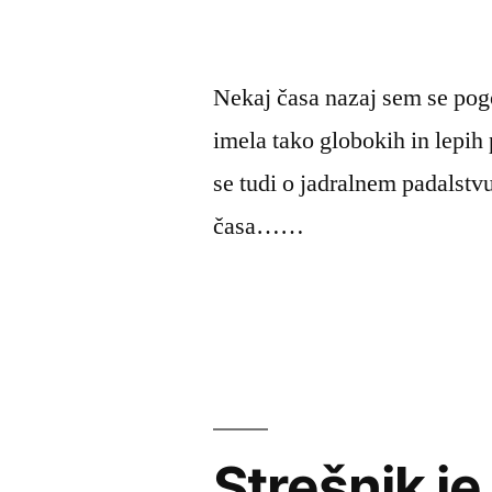
Nekaj časa nazaj sem se pogo
imela tako globokih in lepih
se tudi o jadralnem padalstvu
časa……
Strešnik j