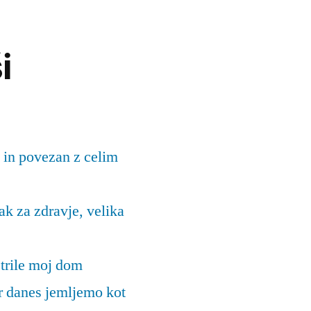
i
 in povezan z celim
k za zdravje, velika
trile moj dom
ar danes jemljemo kot