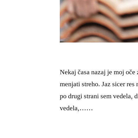
Nekaj časa nazaj je moj oče z
menjati streho. Jaz sicer re
po drugi strani sem vedela, 
vedela,……