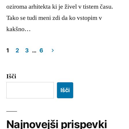
oziroma arhitekta ki je živel v tistem času.
Tako se tudi meni zdi da ko vstopim v
kakšno…
1
2
3
…
6
Številčenje
prispevkov
Išči
Išči
Najnovejši prispevki