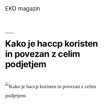
Skip
EKO magazin
to
content
Kako je haccp koristen
in povezan z celim
podjetjem