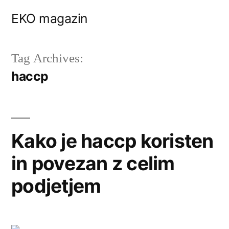
Skip
EKO magazin
to
content
Tag Archives:
haccp
Kako je haccp koristen
in povezan z celim
podjetjem