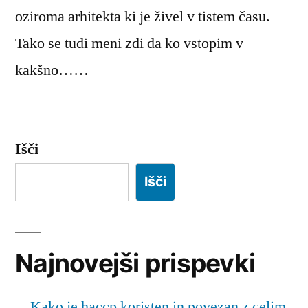
oziroma arhitekta ki je živel v tistem času.
Tako se tudi meni zdi da ko vstopim v
kakšno……
Išči
Išči
Najnovejši prispevki
Kako je haccp koristen in povezan z celim