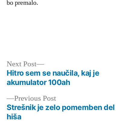
bo premalo.
Next
Next Post
post:
Hitro sem se naučila, kaj je
Navigacija
akumulator 100ah
prispevka
Previous
Previous Post
post:
Strešnik je zelo pomemben del
hiša