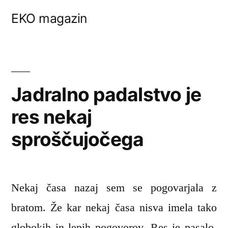
Skip
EKO magazin
to
content
Jadralno padalstvo je
res nekaj
sproščujočega
Nekaj časa nazaj sem se pogovarjala z
bratom. Že kar nekaj časa nisva imela tako
globokih in lepih pogovorov. Res je pasalo.