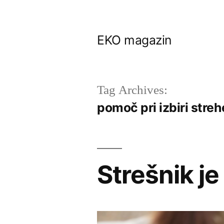
Skip
to
EKO magazin
content
Tag Archives:
pomoč pri izbiri streh
Strešnik j