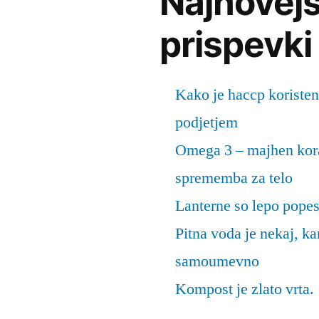
Najnovejš
prispevki
Kako je haccp koristen
podjetjem
Omega 3 – majhen kora
sprememba za telo
Lanterne so lepo popes
Pitna voda je nekaj, k
samoumevno
Kompost je zlato vrta.