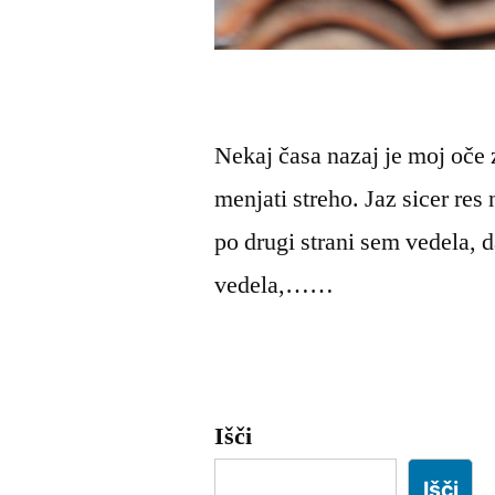
Nekaj časa nazaj je moj oče z
menjati streho. Jaz sicer re
po drugi strani sem vedela, 
vedela,……
Išči
Išči