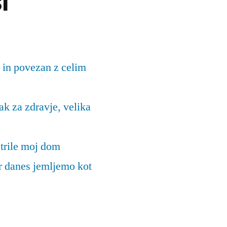
i
 in povezan z celim
k za zdravje, velika
trile moj dom
ar danes jemljemo kot