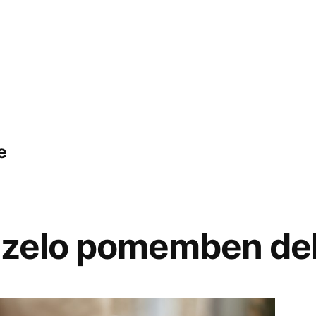
e
e zelo pomemben del