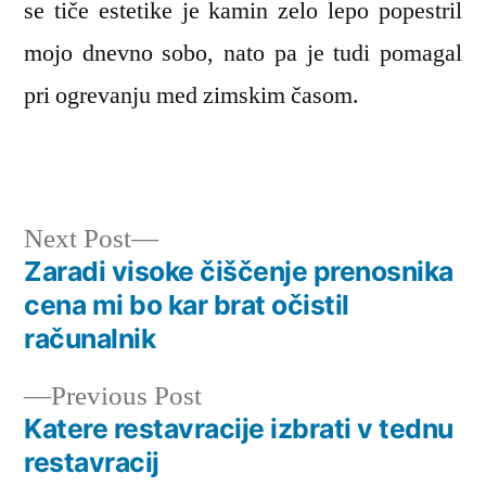
se tiče estetike je kamin zelo lepo popestril
mojo dnevno sobo, nato pa je tudi pomagal
pri ogrevanju med zimskim časom.
Next
Next Post
post:
Zaradi visoke čiščenje prenosnika
Navigacija
cena mi bo kar brat očistil
prispevka
računalnik
Previous
Previous Post
post:
Katere restavracije izbrati v tednu
restavracij