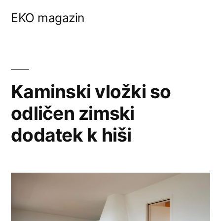
Skip
EKO magazin
to
content
Kaminski vložki so
odličen zimski
dodatek k hiši