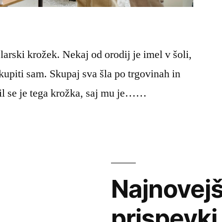
larski krožek. Nekaj od orodij je imel v šoli,
kupiti sam. Skupaj sva šla po trgovinah in
il se je tega krožka, saj mu je……
Najnovejš
prispevki