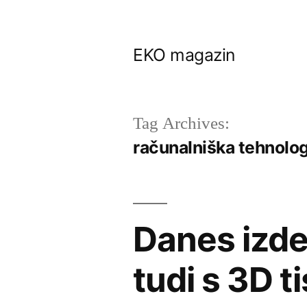
Skip
to
EKO magazin
content
Tag Archives:
računalniška tehnolog
Danes izde
tudi s 3D t