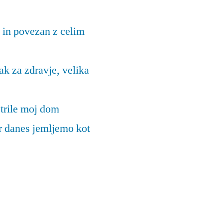
 in povezan z celim
k za zdravje, velika
trile moj dom
ar danes jemljemo kot