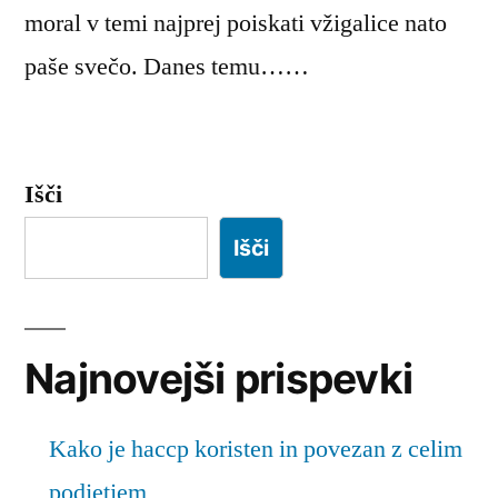
moral v temi najprej poiskati vžigalice nato
paše svečo. Danes temu……
Išči
Išči
Najnovejši prispevki
Kako je haccp koristen in povezan z celim
podjetjem