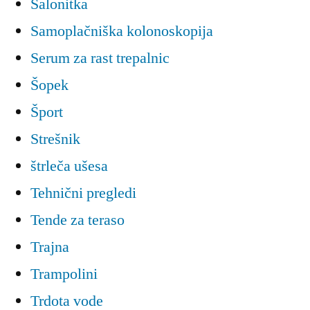
Salonitka
Samoplačniška kolonoskopija
Serum za rast trepalnic
Šopek
Šport
Strešnik
štrleča ušesa
Tehnični pregledi
Tende za teraso
Trajna
Trampolini
Trdota vode