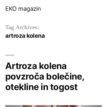
Skip
EKO magazin
to
content
Tag Archives:
artroza kolena
Artroza kolena
povzroča bolečine,
otekline in togost