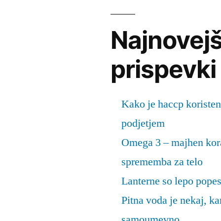
Najnovejš
prispevki
Kako je haccp koristen
podjetjem
Omega 3 – majhen kora
sprememba za telo
Lanterne so lepo popes
Pitna voda je nekaj, k
samoumevno