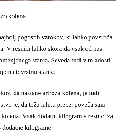
ozo kolena
najbolj pogostih vzrokov, ki lahko povzroča
na. V resnici lahko skorajda vsak od nas
 omenjenega stanja. Seveda tudi v mladosti
ajo na tovrstno stanje.
kov, da nastane artroza kolena, je tudi
stvo je, da teža lahko precej poveča sam
na kolena. Vsak dodatni kilogram v resnici za
4 dodatne kilograme.