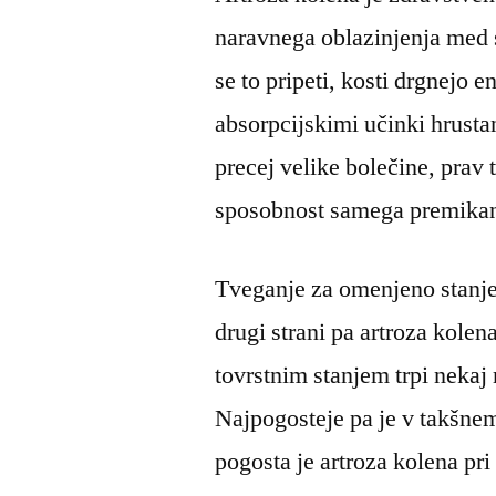
naravnega oblazinjenja med 
se to pripeti, kosti drgnejo 
absorpcijskimi učinki hrust
precej velike bolečine, prav
sposobnost samega premikan
Tveganje za omenjeno stanje 
drugi strani pa artroza kolen
tovrstnim stanjem trpi nekaj
Najpogosteje pa je v takšnem
pogosta je artroza kolena pr