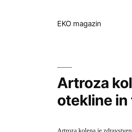
Skip
to
EKO magazin
content
Artroza ko
otekline in
Artroza kolena je zdravstven