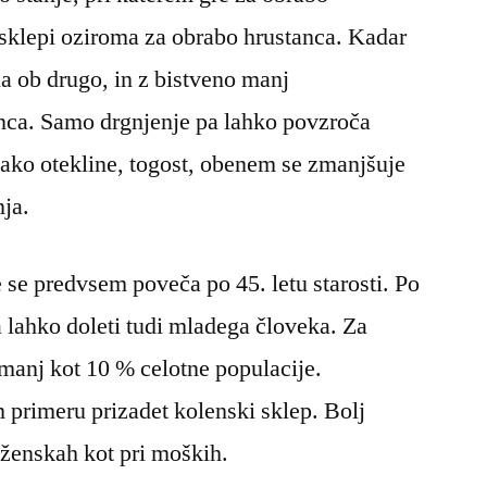
sklepi oziroma za obrabo hrustanca. Kadar
ena ob drugo, in z bistveno manj
anca. Samo drgnjenje pa lahko povzroča
 tako otekline, togost, obenem se zmanjšuje
ja.
se predvsem poveča po 45. letu starosti. Po
a lahko doleti tudi mladega človeka. Za
 manj kot 10 % celotne populacije.
 primeru prizadet kolenski sklep. Bolj
i ženskah kot pri moških.