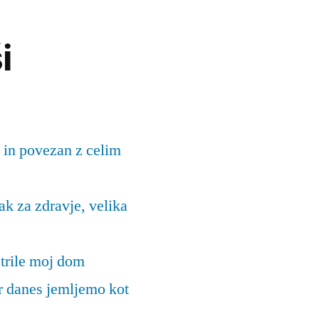
i
 in povezan z celim
k za zdravje, velika
trile moj dom
ar danes jemljemo kot