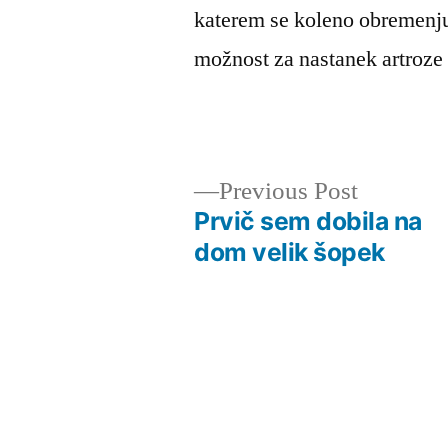
katerem se koleno obremenjuj
možnost za nastanek artroze
Previous
Previous Post
post:
Prvič sem dobila na
Navigacija
dom velik šopek
prispevka