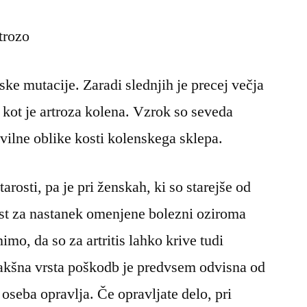
trozo
ske mutacije. Zaradi slednjih je precej večja
kot je artroza kolena. Vzrok so seveda
ilne oblike kosti kolenskega sklepa.
arosti, pa je pri ženskah, ki so starejše od
ost za nastanek omenjene bolezni oziroma
mo, da so za artritis lahko krive tudi
akšna vrsta poškodb je predvsem odvisna od
 oseba opravlja. Če opravljate delo, pri