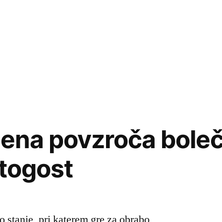
lena povzroča boleč
 togost
o stanje, pri katerem gre za obrabo