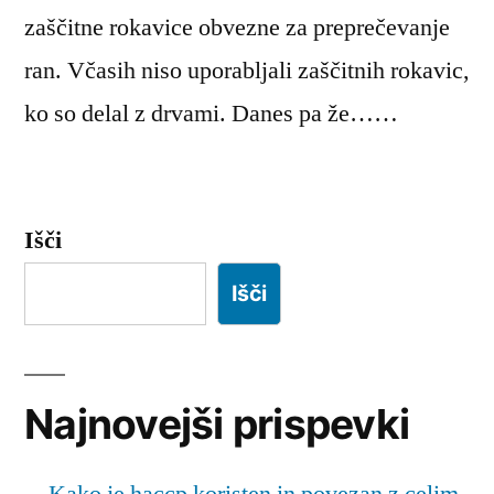
zaščitne rokavice obvezne za preprečevanje
ran. Včasih niso uporabljali zaščitnih rokavic,
ko so delal z drvami. Danes pa že……
Išči
Išči
Najnovejši prispevki
Kako je haccp koristen in povezan z celim