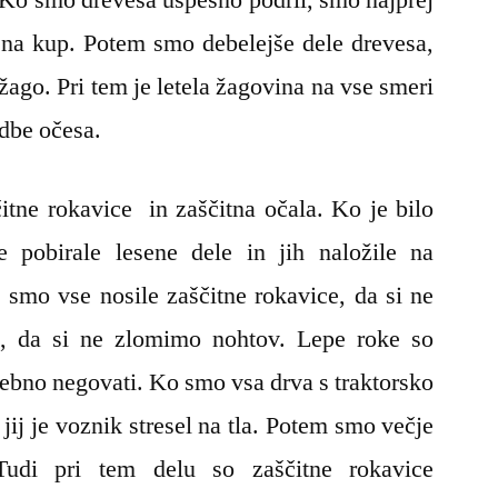
li na kup. Potem smo debelejše dele drevesa,
žago. Pri tem je letela žagovina na vse smeri
odbe očesa.
tne rokavice in zaščitna očala. Ko je bilo
 pobirale lesene dele in jih naložile na
m smo vse nosile zaščitne rokavice, da si ne
i, da si ne zlomimo nohtov. Lepe roke so
trebno negovati. Ko smo vsa drva s traktorsko
 jij je voznik stresel na tla. Potem smo večje
 Tudi pri tem delu so zaščitne rokavice