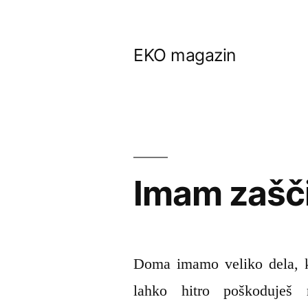
Skip
to
EKO magazin
content
Imam zašči
Doma imamo veliko dela, k
lahko hitro poškoduješ