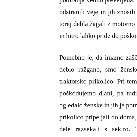
odstranili veje in jih znosi
torej debla žagali z motorno 
in hitro lahko pride do pošk
Pomebno je, da imamo zašči
deblo ražgano, smo ženske
traktorsko prikolico. Pri te
poškodujemo dlani, pa tud
ogledalo ženske in jih je po
prikolico pripeljali do doma,
dele razsekali s sekiro.