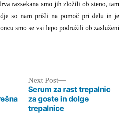
va razsekana smo jih zložili ob steno, tam
dje so nam prišli na pomoč pri delu in je
koncu smo se vsi lepo podružili ob zasluženi
Next
Next Post
post:
Serum za rast trepalnic
rešna
za goste in dolge
trepalnice