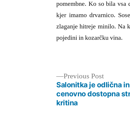
pomembne. Ko so bila vsa dr
kjer imamo drvarnico. Sose
zlaganje hitreje minilo. Na 
pojedini in kozarčku vina.
Previous
Previous Post
post:
Salonitka je odlična in
Navigacija
cenovno dostopna st
kritina
prispevka