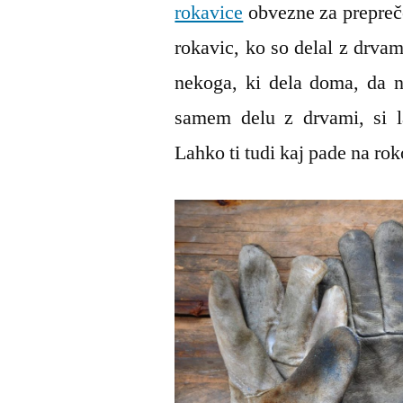
rokavice
obvezne za prepreče
rokavic, ko so delal z drva
nekoga, ki dela doma, da ne
samem delu z drvami, si l
Lahko ti tudi kaj pade na ro