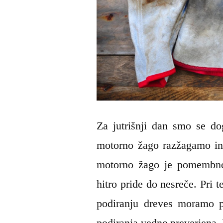
Za jutrišnji dan smo se do
motorno žago razžagamo in
motorno žago je pomembno,
hitro pride do nesreče. Pri 
podiranju dreves moramo p
podiranja vedno preverjena.