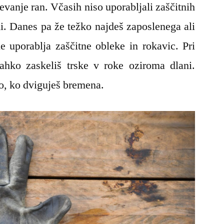
vanje ran. Včasih niso uporabljali zaščitnih
mi. Danes pa že težko najdeš zaposlenega ali
 uporablja zaščitne obleke in rokavic. Pri
ahko zaskeliš trske v roke oziroma dlani.
ko, ko dviguješ bremena.