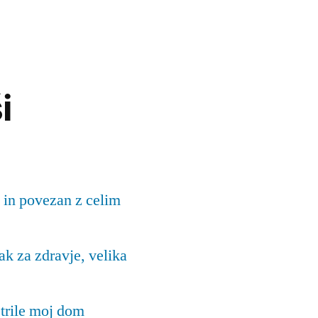
i
 in povezan z celim
k za zdravje, velika
trile moj dom