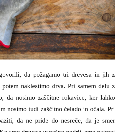
govorili, da požagamo tri drevesa in jih z
 potem naklestimo drva. Pri samem delu z
 da nosimo zaščitne rokavice, ker lahko
tem nosimo tudi zaščitno čelado in očala. Pri
aziti, da ne pride do nesreče, da je smer
 Ko smo drevesa uspešno podrli, smo najprej