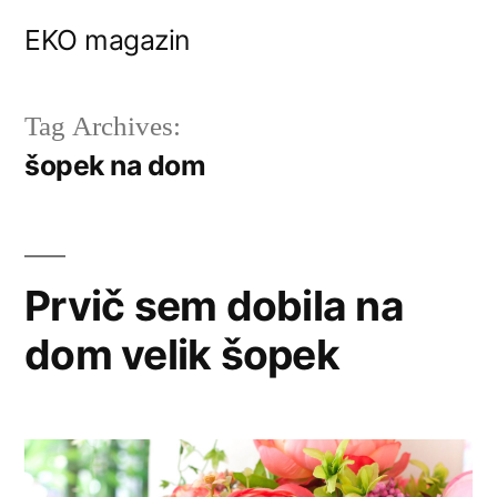
Skip
EKO magazin
to
content
Tag Archives:
šopek na dom
Prvič sem dobila na
dom velik šopek