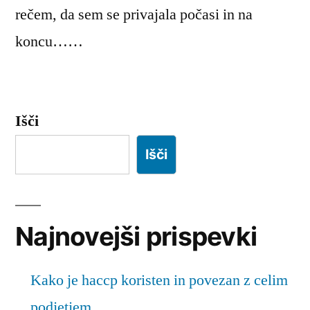
rečem, da sem se privajala počasi in na
koncu……
Išči
Išči
Najnovejši prispevki
Kako je haccp koristen in povezan z celim
podjetjem