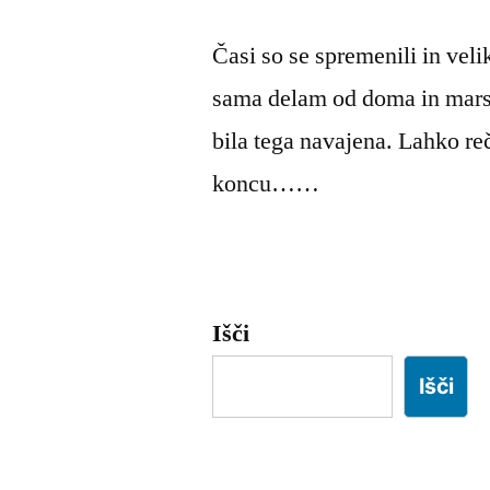
Časi so se spremenili in vel
sama delam od doma in marsi
bila tega navajena. Lahko re
koncu……
Išči
Išči