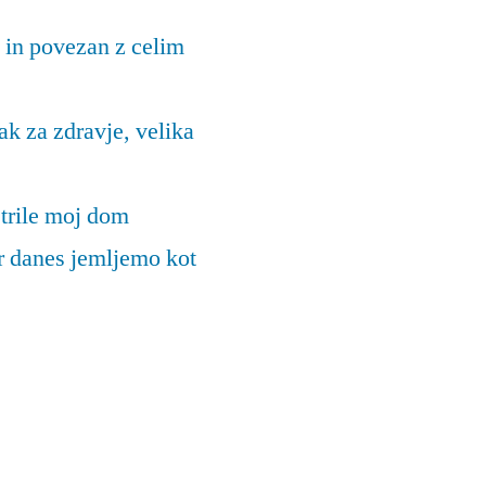
 in povezan z celim
k za zdravje, velika
trile moj dom
ar danes jemljemo kot